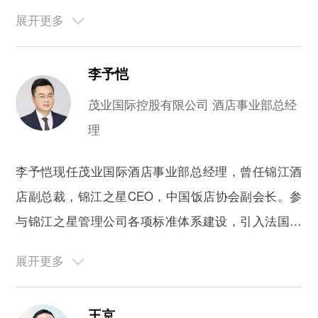
五大行业融合共享服务模式的成功研发。 袁学娅最近
10年以咨询为平台，为新建项目提供先进的管理理念
与方法，并采用先评估、后整改的落实方案，帮助开
李予恺
业酒店有效提升了经营管理业绩。 袁学娅同时还为多
家报刊和杂志撰写专业文章。
茂业国际控股有限公司 酒店事业部总经
理
李予恺现任茂业国际酒店事业部总经理，曾任锦江酒
店副总裁，锦江之星CEO，中国饭店协会副会长。参
与锦江之星管理公司各项标准体系建设，引入法国卢
浮酒店在中国样板旗舰店的落地。工作在业主方，品
牌方，管理方都有所涉猎。
王京