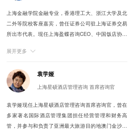
上海金融学院金融专业，香港理工大、浙江大学及北
二外等院校客座嘉宾，曾任证券公司驻上海证券交易
所出市代表。现任上海盈蝶咨询CEO、中国饭店协会
研究院数字化应用分院副院长，深耕连锁酒店行业研
究十八年，发布系列酒店行业权威数据盈蝶榜，曾主
导30多亿元的连锁酒店投资并购项目，擅长酒店行业
袁学娅
研判、品牌管理诊断、连锁体系建设和数字化转型等
案例咨询。
上海星硕酒店管理咨询 首席咨询官
袁学娅现任上海星硕酒店管理咨询首席咨询官，曾在
多家著名国际酒店管理集团担任经营管理和财务高
管，并参与和负责了亚洲最大旅游目的地澳门金沙的